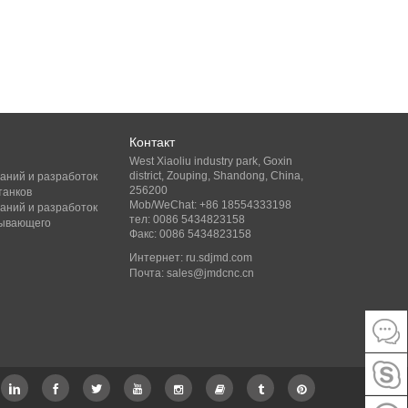
Контакт
West Xiaoliu industry park, Goxin
district, Zouping, Shandong, China,
аний и разработок
256200
танков
Mob/WeChat: +86 18554333198
аний и разработок
тел: 0086 5434823158
ывающего
Факс: 0086 5434823158
Интернет:
ru.sdjmd.com
Почта:
sales@jmdcnc.cn