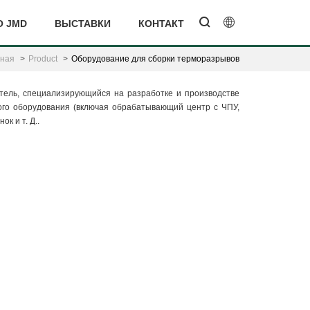
О JMD
ВЫСТАВКИ
КОНТАКТ
вная
Product
Оборудование для сборки терморазрывов
итель, специализирующийся на разработке и производстве
ого оборудования (включая обрабатывающий центр с ЧПУ,
к и т. Д..