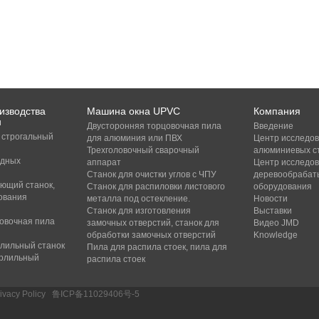
изводства
Машина окна UPVC
Компания
н
Двусторонняя торцовочная пила
Введение
 строгальный
для алюминия или ПВХ
Центр исследов
Трехголовочный сварочный
алюминиевых с
идных
аппарат
Центр исследов
Станок для очистки углов с ЧПУ
деревообрабат
ющий станок,
Станок для распиловки листового
оборудования
ования
металла под остекление.
Новости
Станок для изготовления
Выставки
овочная пила
замочных отверстий, станок для
Видео JMD
обработки замочных отверстий
Knowledge
лильный станок
Пила для распила стоек, пила для
ерлильный
распила стоек
ivacy Policy
/
鲁ICP备11029406号-5