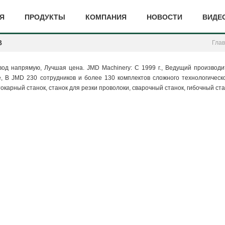
Я
ПРОДУКТЫ
КОМПАНИЯ
НОВОСТИ
ВИДЕ
В
Гла
авод напрямую, Лучшая цена. JMD Machinery: С 1999 г., Ведущий производ
, В JMD 230 сотрудников и более 130 комплектов сложного технологическ
арный станок, станок для резки проволоки, сварочный станок, гибочный стано