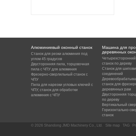
Алюминиевый оконный станок
Машина для про
деревянных око
Станок для резки алюминия под
Четырехсторонний
углом 45 градусов
станок по дереву
Двусторонняя пила, торцовочная
Станок для шипов
пила с ЧПУ для алюминия
соединений
Фрезерно-сверлильный станок с
Деревообрабатыва
ЧПУ
станок для фрезер
Пила для нарезки угловых ключей с
деревянных рам
ЧПУ, станок для обработки
Двусторонняя торц
алюминия с ЧПУ
по дереву
Вертикальный свер
Горизонтально-св
станок
© 2026 Shandong JMD Machinery Co., Ltd.
/
Site map
/
TAG
/
Pr